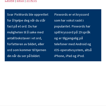
Latvijā
|
Eesti
|
한국어
Svar PixWords ble opprettet
Pixwords er et kryssord
for å hjelpe deg når du står
som har vokst raskt i
fast på et ord. Du har
popularitet. Pixwords har
muligheten til å søke med
spill kryssord på 19 språk
antall bokstaver i et ord,
og er tilgjengelig på
forfatteren av bildet, eller
telefoner med Android og
ord som kommer til hjernen
iOS-operativsystem, altså
din når du ser på bildet.
iPhone, iPad og iPod.