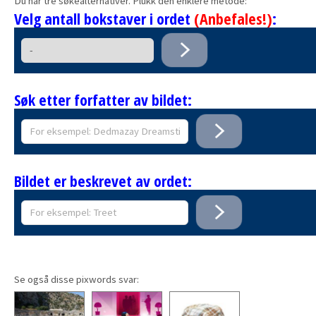
Du har tre søkealternativer. Plukk den enklere metode:
Velg antall bokstaver i ordet
(Anbefales!)
:
Søk etter forfatter av bildet:
Bildet er beskrevet av ordet:
Se også disse pixwords svar: