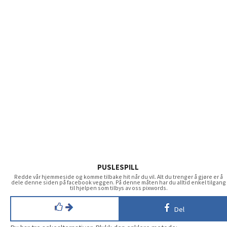
PUSLESPILL
Redde vår hjemmeside og komme tilbake hit når du vil. Alt du trenger å gjøre er å
dele denne siden på facebook veggen. På denne måten har du alltid enkel tilgang
til hjelpen som tilbys av oss pixwords.
Del