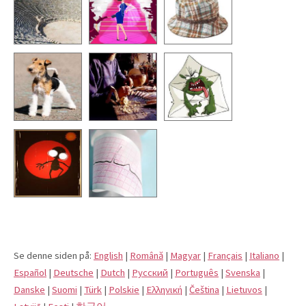
Se denne siden på:
English
|
Română
|
Magyar
|
Français
|
Italiano
|
Español
|
Deutsche
|
Dutch
|
Pусский
|
Português
|
Svenska
|
Danske
|
Suomi
|
Türk
|
Polskie
|
Eλληνική
|
Čeština
|
Lietuvos
|