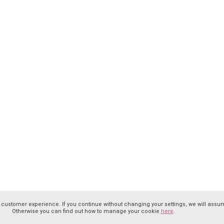
 customer experience. If you continue without changing your settings, we will assum
Otherwise you can find out how to manage your cookie
here
.