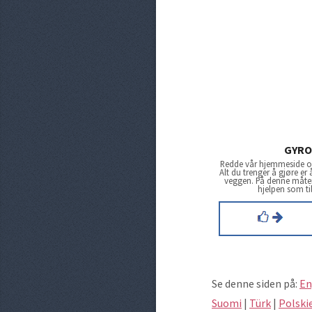
GYRO
Redde vår hjemmeside og
Alt du trenger å gjøre er
veggen. På denne måten 
hjelpen som ti
Se denne siden på:
En
Suomi
|
Türk
|
Polski