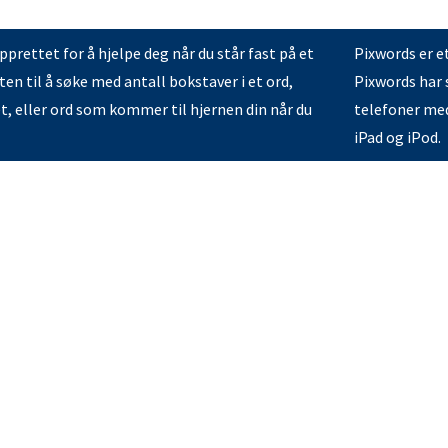
prettet for å hjelpe deg når du står fast på et
Pixwords er e
en til å søke med antall bokstaver i et ord,
Pixwords har s
et, eller ord som kommer til hjernen din når du
telefoner med
iPad og iPod.