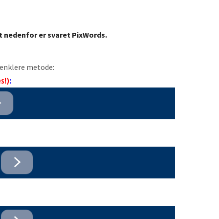
t nedenfor er svaret PixWords.
n enklere metode:
s!)
: