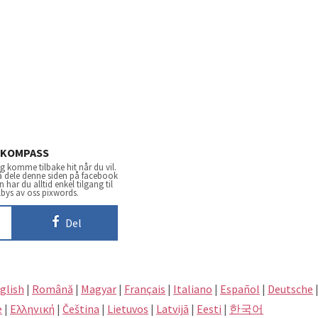
KOMPASS
 komme tilbake hit når du vil.
 å dele denne siden på facebook
har du alltid enkel tilgang til
lbys av oss pixwords.
Del
glish
|
Română
|
Magyar
|
Français
|
Italiano
|
Español
|
Deutsche
e
|
Eλληνική
|
Čeština
|
Lietuvos
|
Latvijā
|
Eesti
|
한국어