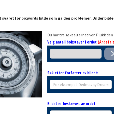
t svaret for pixwords bilde som ga deg problemer. Under bilde
Du har tre søkealternativer. Plukk de
Velg antall bokstaver i ordet
(Anbefale
Søk etter forfatter av bildet:
Bildet er beskrevet av ordet: