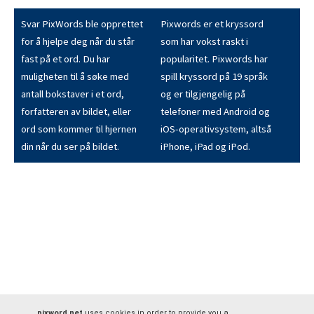
Svar PixWords ble opprettet
Pixwords er et kryssord
for å hjelpe deg når du står
som har vokst raskt i
fast på et ord. Du har
popularitet. Pixwords har
muligheten til å søke med
spill kryssord på 19 språk
antall bokstaver i et ord,
og er tilgjengelig på
forfatteren av bildet, eller
telefoner med Android og
ord som kommer til hjernen
iOS-operativsystem, altså
din når du ser på bildet.
iPhone, iPad og iPod.
pixword.net
uses cookies in order to provide you a