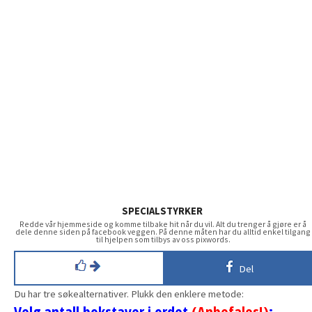
SPECIALSTYRKER
Redde vår hjemmeside og komme tilbake hit når du vil. Alt du trenger å gjøre er å
dele denne siden på facebook veggen. På denne måten har du alltid enkel tilgang
til hjelpen som tilbys av oss pixwords.
Del
Du har tre søkealternativer. Plukk den enklere metode:
Velg antall bokstaver i ordet
(Anbefales!)
: