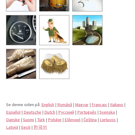
Se denne siden på:
English
|
Română
|
Magyar
|
Français
|
Italiano
|
Español
|
Deutsche
|
Dutch
|
Pусский
|
Português
|
Svenska
|
Danske
|
Suomi
|
Türk
|
Polskie
|
Eλληνική
|
Čeština
|
Lietuvos
|
Latvijā
|
Eesti
|
한국어