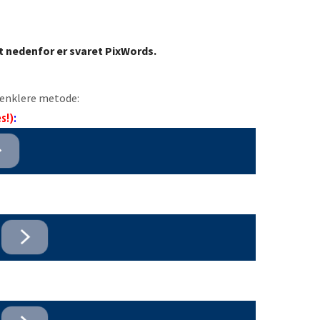
t nedenfor er svaret PixWords.
n enklere metode:
s!)
: