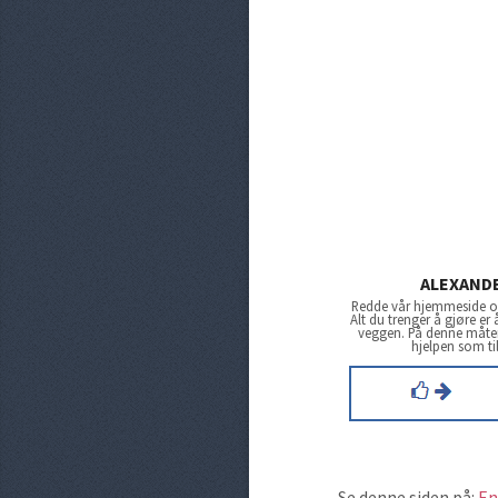
ALEXAND
Redde vår hjemmeside og
Alt du trenger å gjøre er
veggen. På denne måten 
hjelpen som ti
Se denne siden på:
En