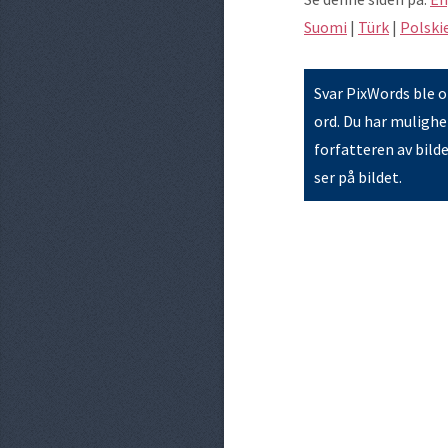
Suomi
|
Türk
|
Polski
Svar PixWords ble op
ord. Du har mulighet
forfatteren av bild
ser på bildet.