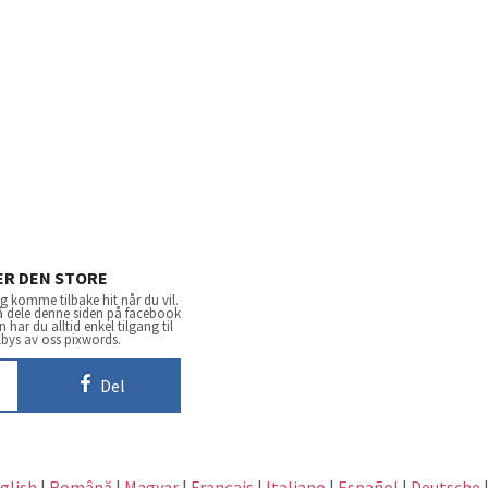
ER DEN STORE
 komme tilbake hit når du vil.
 å dele denne siden på facebook
har du alltid enkel tilgang til
lbys av oss pixwords.
Del
glish
|
Română
|
Magyar
|
Français
|
Italiano
|
Español
|
Deutsche