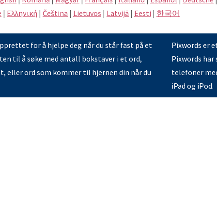
e
|
Eλληνική
|
Čeština
|
Lietuvos
|
Latvijā
|
Eesti
|
한국어
prettet for å hjelpe deg når du står fast på et
Pixwords er e
en til å søke med antall bokstaver i et ord,
Pixwords har s
et, eller ord som kommer til hjernen din når du
telefoner med
iPad og iPod.