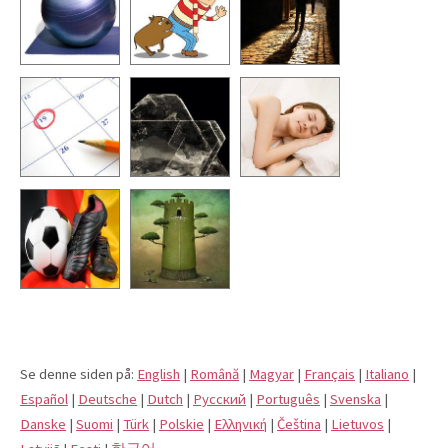
Se denne siden på:
English
|
Română
|
Magyar
|
Français
|
Italiano
|
Español
|
Deutsche
|
Dutch
|
Pусский
|
Português
|
Svenska
|
Danske
|
Suomi
|
Türk
|
Polskie
|
Eλληνική
|
Čeština
|
Lietuvos
|