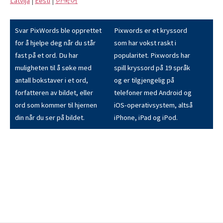
Latvijā
|
Eesti
|
한국어
Svar PixWords ble opprettet
Pixwords er et kryssord
for å hjelpe deg når du står
som har vokst raskt i
fast på et ord. Du har
popularitet. Pixwords har
muligheten til å søke med
spill kryssord på 19 språk
antall bokstaver i et ord,
og er tilgjengelig på
forfatteren av bildet, eller
telefoner med Android og
ord som kommer til hjernen
iOS-operativsystem, altså
din når du ser på bildet.
iPhone, iPad og iPod.