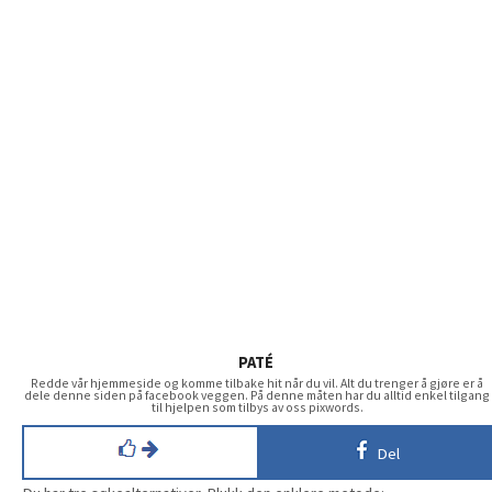
PATÉ
Redde vår hjemmeside og komme tilbake hit når du vil. Alt du trenger å gjøre er å
dele denne siden på facebook veggen. På denne måten har du alltid enkel tilgang
til hjelpen som tilbys av oss pixwords.
Del