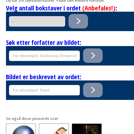
Du har tre søkealternativer. Plukk den enklere metode:
Velg antall bokstaver i ordet
(Anbefales!)
:
Søk etter forfatter av bildet:
Bildet er beskrevet av ordet:
Se også disse pixwords svar: