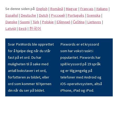
Se denne siden på:
English
|
Română
|
Magyar
|
Français
|
Italiano
|
Español
|
Deutsche
|
Dutch
|
Pусский
|
Português
|
Svenska
|
Danske
|
Suomi
|
Türk
|
Polskie
|
Eλληνική
|
Čeština
|
Lietuvos
|
Latvijā
|
Eesti
|
한국어
Svar PixWords ble opprettet
Pixwords er et kryssord
for å hjelpe deg når du står
som har vokst raskt i
fast på et ord. Du har
popularitet. Pixwords har
muligheten til å søke med
spill kryssord på 19 språk
antall bokstaver i et ord,
og er tilgjengelig på
forfatteren av bildet, eller
telefoner med Android og
ord som kommer til hjernen
iOS-operativsystem, altså
din når du ser på bildet.
iPhone, iPad og iPod.