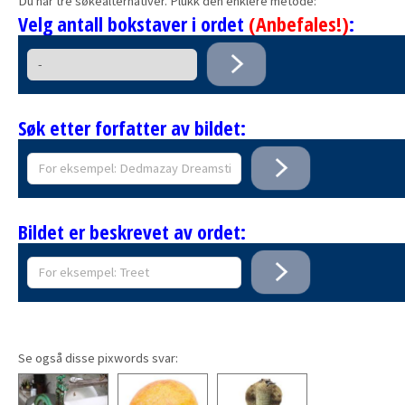
Du har tre søkealternativer. Plukk den enklere metode:
Velg antall bokstaver i ordet
(Anbefales!)
:
Søk etter forfatter av bildet:
Bildet er beskrevet av ordet:
Se også disse pixwords svar: