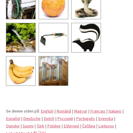
Se denne siden på:
English
|
Română
|
Magyar
|
Français
|
Italiano
|
Español
|
Deutsche
|
Dutch
|
Pусский
|
Português
|
Svenska
|
Danske
|
Suomi
|
Türk
|
Polskie
|
Eλληνική
|
Čeština
|
Lietuvos
|