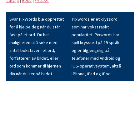
Latvijā
|
Eesti
|
한국어
Svar PixWords ble opprettet
Pixwords er et kryssord
for å hjelpe deg når du står
som har vokst raskt i
fast på et ord. Du har
popularitet. Pixwords har
muligheten til å søke med
spill kryssord på 19 språk
antall bokstaver i et ord,
og er tilgjengelig på
forfatteren av bildet, eller
telefoner med Android og
ord som kommer til hjernen
iOS-operativsystem, altså
din når du ser på bildet.
iPhone, iPad og iPod.