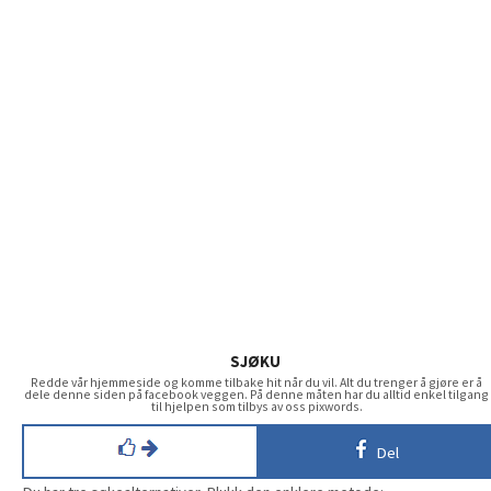
SJØKU
Redde vår hjemmeside og komme tilbake hit når du vil. Alt du trenger å gjøre er å
dele denne siden på facebook veggen. På denne måten har du alltid enkel tilgang
til hjelpen som tilbys av oss pixwords.
Del