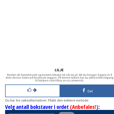
LILJE
Redde vår hjemmeside og komme tilbake hit når du vil. Alt du trenger å gjøre er å
dele denne siden på facebook veggen. På denne måten har du alltid enkel tilgang
til hjelpen som tilbys av oss pixwords.
Del
Du har tre søkealternativer. Plukk den enklere metode:
Velg antall bokstaver i ordet
(Anbefales!)
: