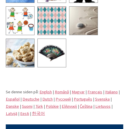
Se denne siden på:
English
|
Română
|
Magyar
|
Français
|
Italiano
|
Español
|
Deutsche
|
Dutch
|
Pусский
|
Português
|
Svenska
|
Danske
|
Suomi
|
Türk
|
Polskie
|
Eλληνική
|
Čeština
|
Lietuvos
|
Latvijā
|
Eesti
|
한국어