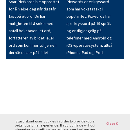
Svar PixWords ble opprettet
Pixwords er et kryssord
for å hjelpe deg når du står
som har vokst raskt i
fast på et ord. Du har
popularitet. Pixwords har
muligheten til å søke med
spill kryssord på 19 språk
antall bokstaver i et ord,
og er tilgjengelig på
forfatteren av bildet, eller
telefoner med Android og
ord som kommer til hjernen
iOS-operativsystem, altså
din når du ser på bildet.
iPhone, iPad og iPod.
pixword.net
uses cookies in order to provide you a
Close X
better customer experience. If you continue without
changing your settings, we will assume that you are