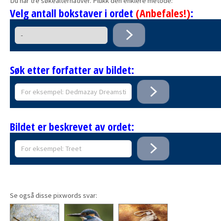
Du har tre søkealternativer. Plukk den enklere metode:
Velg antall bokstaver i ordet
(Anbefales!)
:
Søk etter forfatter av bildet:
Bildet er beskrevet av ordet:
Se også disse pixwords svar: