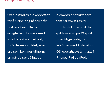
Latvijā
|
Eesti
|
한국어
Svar PixWords ble opprettet
Pixwords er et kryssord
for å hjelpe deg når du står
som har vokst raskt i
fast på et ord. Du har
popularitet. Pixwords har
muligheten til å søke med
spill kryssord på 19 språk
antall bokstaver i et ord,
og er tilgjengelig på
forfatteren av bildet, eller
telefoner med Android og
ord som kommer til hjernen
iOS-operativsystem, altså
din når du ser på bildet.
iPhone, iPad og iPod.