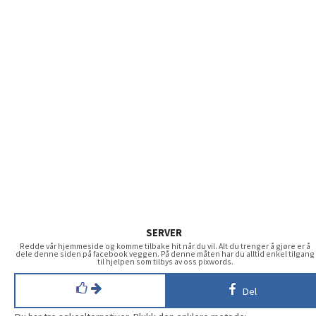
SERVER
Redde vår hjemmeside og komme tilbake hit når du vil. Alt du trenger å gjøre er å
dele denne siden på facebook veggen. På denne måten har du alltid enkel tilgang
til hjelpen som tilbys av oss pixwords.
Del