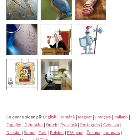
Se denne siden på:
English
|
Română
|
Magyar
|
Français
|
Italiano
|
Español
|
Deutsche
|
Dutch
|
Pусский
|
Português
|
Svenska
|
Danske
|
Suomi
|
Türk
|
Polskie
|
Eλληνική
|
Čeština
|
Lietuvos
|