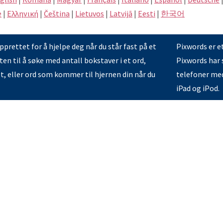
e
|
Eλληνική
|
Čeština
|
Lietuvos
|
Latvijā
|
Eesti
|
한국어
prettet for å hjelpe deg når du står fast på et
Pixwords er e
en til å søke med antall bokstaver i et ord,
Pixwords har s
et, eller ord som kommer til hjernen din når du
telefoner med
iPad og iPod.