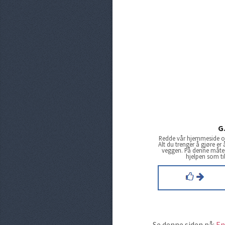
G
Redde vår hjemmeside og
Alt du trenger å gjøre er
veggen. På denne måten 
hjelpen som ti
Se denne siden på:
En