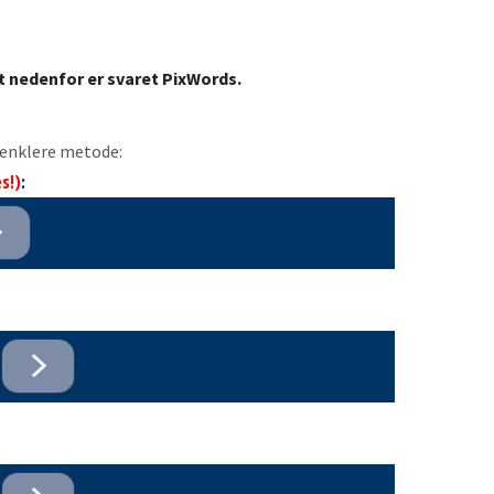
t nedenfor er svaret PixWords.
n enklere metode:
s!)
: