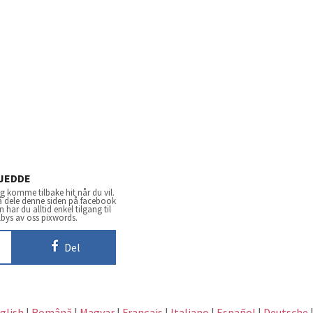
JEDDE
 komme tilbake hit når du vil.
 å dele denne siden på facebook
har du alltid enkel tilgang til
lbys av oss pixwords.
Del
glish
|
Română
|
Magyar
|
Français
|
Italiano
|
Español
|
Deutsche