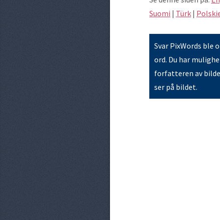
Suomi
|
Türk
|
Polski
Svar PixWords ble op
ord. Du har mulighet
forfatteren av bild
ser på bildet.