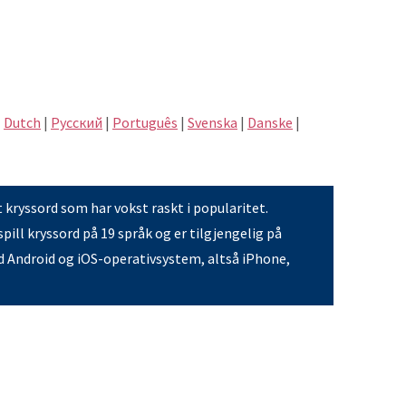
|
Dutch
|
Pусский
|
Português
|
Svenska
|
Danske
|
t kryssord som har vokst raskt i popularitet.
pill kryssord på 19 språk og er tilgjengelig på
 Android og iOS-operativsystem, altså iPhone,