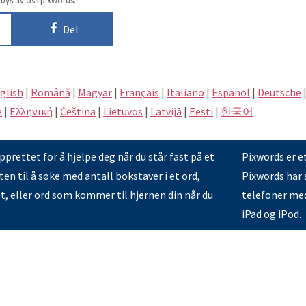
Del
glish
|
Română
|
Magyar
|
Français
|
Italiano
|
Español
|
Deutsche
e
|
Eλληνική
|
Čeština
|
Lietuvos
|
Latvijā
|
Eesti
|
한국어
prettet for å hjelpe deg når du står fast på et
Pixwords er e
en til å søke med antall bokstaver i et ord,
Pixwords har s
et, eller ord som kommer til hjernen din når du
telefoner med
iPad og iPod.