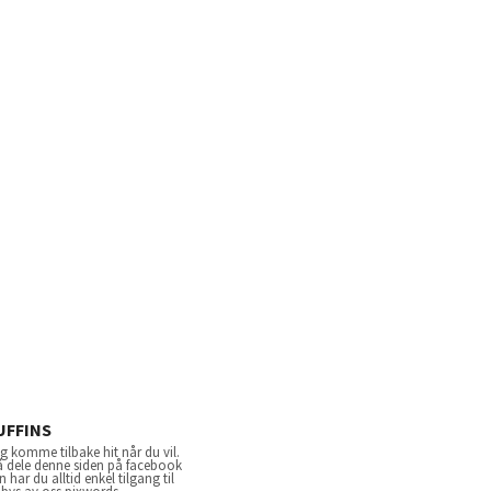
UFFINS
 komme tilbake hit når du vil.
 å dele denne siden på facebook
har du alltid enkel tilgang til
lbys av oss pixwords.