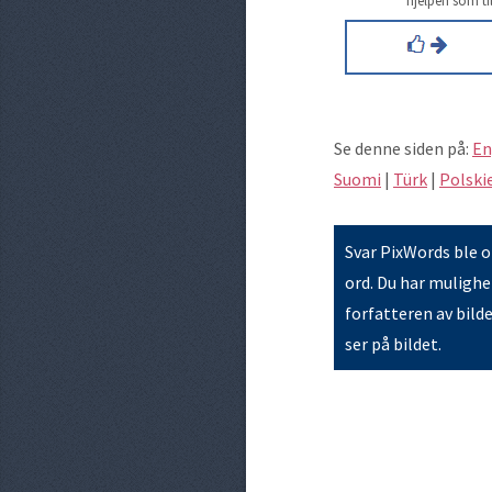
Se denne siden på:
En
Suomi
|
Türk
|
Polski
Svar PixWords ble op
ord. Du har mulighet
forfatteren av bild
ser på bildet.