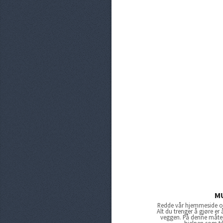
M
Redde vår hjemmeside og
Alt du trenger å gjøre er
veggen. På denne måten 
hjelpen som ti