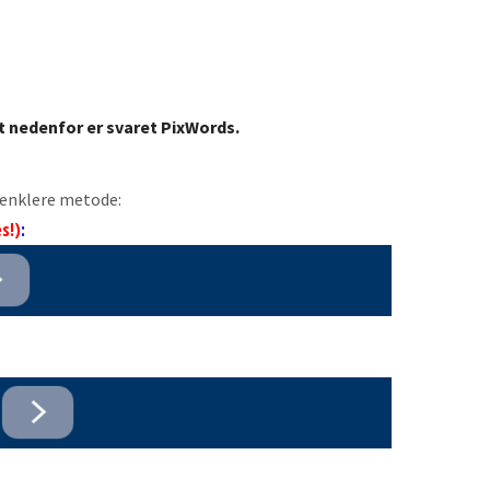
t nedenfor er svaret PixWords.
n enklere metode:
s!)
: