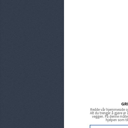
GR
Redde vår hjemmeside og
Alt du trenger å gjøre er
veggen. På denne måten 
hjelpen som ti