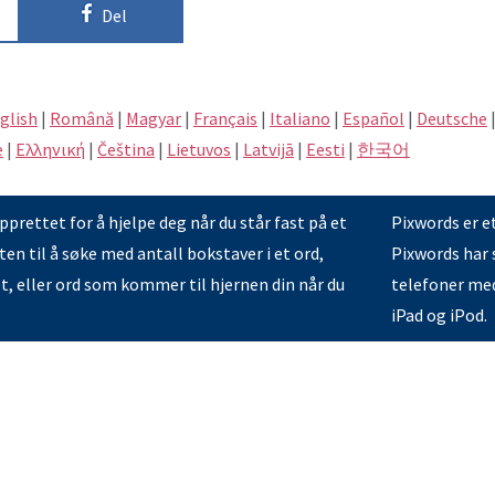
Del
glish
|
Română
|
Magyar
|
Français
|
Italiano
|
Español
|
Deutsche
e
|
Eλληνική
|
Čeština
|
Lietuvos
|
Latvijā
|
Eesti
|
한국어
prettet for å hjelpe deg når du står fast på et
Pixwords er e
en til å søke med antall bokstaver i et ord,
Pixwords har s
et, eller ord som kommer til hjernen din når du
telefoner med
iPad og iPod.