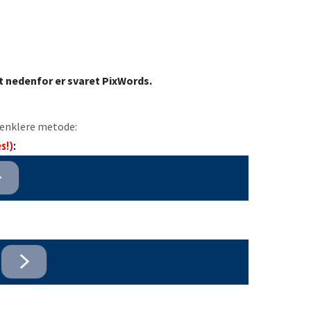
t nedenfor er svaret PixWords.
n enklere metode:
s!)
: