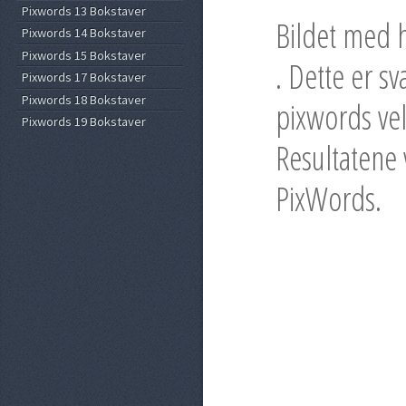
Pixwords 13 Bokstaver
Bildet med h
Pixwords 14 Bokstaver
Pixwords 15 Bokstaver
. Dette er s
Pixwords 17 Bokstaver
Pixwords 18 Bokstaver
pixwords vel
Pixwords 19 Bokstaver
Resultatene v
PixWords.