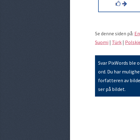
Se denne siden på:
En
Suomi
|
Türk
|
Polski
Svar PixWords ble op
ord. Du har mulighet
forfatteren av bild
ser på bildet.