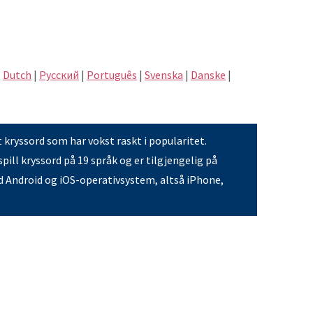
|
Dutch
|
Pусский
|
Português
|
Svenska
|
Danske
|
t kryssord som har vokst raskt i popularitet.
pill kryssord på 19 språk og er tilgjengelig på
 Android og iOS-operativsystem, altså iPhone,