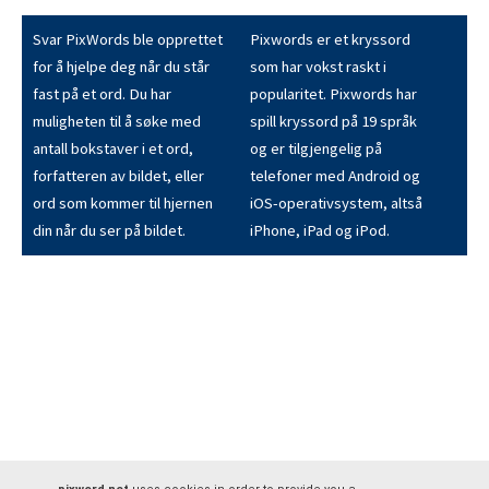
Svar PixWords ble opprettet
Pixwords er et kryssord
for å hjelpe deg når du står
som har vokst raskt i
fast på et ord. Du har
popularitet. Pixwords har
muligheten til å søke med
spill kryssord på 19 språk
antall bokstaver i et ord,
og er tilgjengelig på
forfatteren av bildet, eller
telefoner med Android og
ord som kommer til hjernen
iOS-operativsystem, altså
din når du ser på bildet.
iPhone, iPad og iPod.