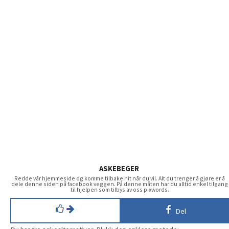
ASKEBEGER
Redde vår hjemmeside og komme tilbake hit når du vil. Alt du trenger å gjøre er å
dele denne siden på facebook veggen. På denne måten har du alltid enkel tilgang
til hjelpen som tilbys av oss pixwords.
Del