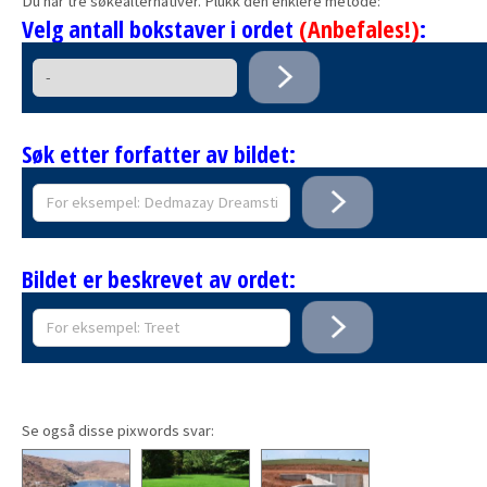
Du har tre søkealternativer. Plukk den enklere metode:
Velg antall bokstaver i ordet
(Anbefales!)
:
Søk etter forfatter av bildet:
Bildet er beskrevet av ordet:
Se også disse pixwords svar: