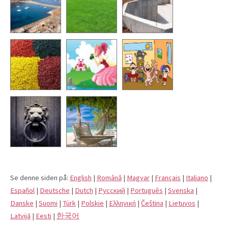
Se denne siden på:
English
|
Română
|
Magyar
|
Français
|
Italiano
|
Español
|
Deutsche
|
Dutch
|
Pусский
|
Português
|
Svenska
|
Danske
|
Suomi
|
Türk
|
Polskie
|
Eλληνική
|
Čeština
|
Lietuvos
|
Latvijā
|
Eesti
|
한국어