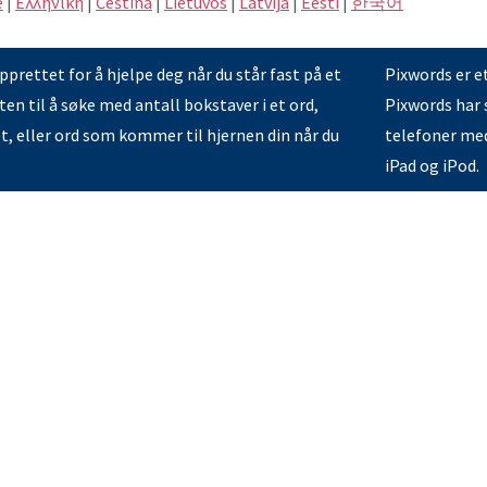
e
|
Eλληνική
|
Čeština
|
Lietuvos
|
Latvijā
|
Eesti
|
한국어
prettet for å hjelpe deg når du står fast på et
Pixwords er e
en til å søke med antall bokstaver i et ord,
Pixwords har s
et, eller ord som kommer til hjernen din når du
telefoner med
iPad og iPod.