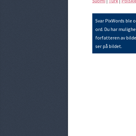
Suomi
|
Türk
|
Polski
Svar PixWords ble op
ord. Du har mulighet
forfatteren av bild
ser på bildet.