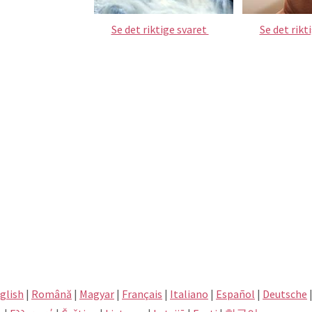
Se det riktige svaret
Se det rikt
glish
|
Română
|
Magyar
|
Français
|
Italiano
|
Español
|
Deutsche