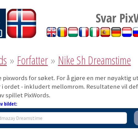
Svar Pix
ds
»
Forfatter
»
Nike Sh Dreamstime
 pixwords for søket. For å gjøre en mer nøyaktig u
 i ordet - inkludert mellomrom. Resultatene vil defi
 av spillet PixWords.
v bildet: