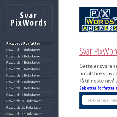
Svar
PixWords
Pixwords Forfatter
Svar PixWor
Pixwords 2 Bokstaver
Pixwords 3 Bokstaver
Pixwords 4 Bokstaver
Dette er svarene
Pixwords 5 Bokstaver
antall bokstaver
Pixwords 6 Bokstaver
få til neste nivå
Pixwords 7 Bokstaver
Søk etter forfatter a
Pixwords 8 Bokstaver
Pixwords 9 Bokstaver
Pixwords 10 Bokstaver
Pixwords 11 Bokstaver
Pixwords 12 Bokstaver