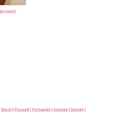
ige svaret
|
Dutch
|
Pусский
|
Português
|
Svenska
|
Danske
|